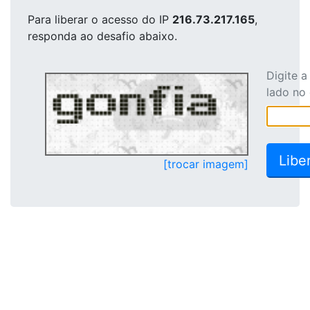
Para liberar o acesso
do IP
216.73.217.165
,
responda ao desafio abaixo.
Digite 
lado no
[trocar imagem]